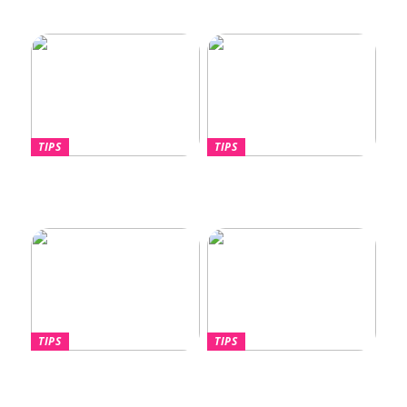
Wegner Stol – Tidløst
spotpærer
Design af Hans J. Wegner
TIPS
TIPS
Hvornår skal du overveje
Lotus Eletre –
en port til din nye villa?
Banebrydende elektrisk
luksus-SUV
TIPS
TIPS
Find den Perfekte PC
Billige håndklæder –
Skærm til dit Behov
Kvalitet til overkommelige
priser