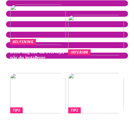
BELYSNING
Disse ting bør du overveje,
INTERIØR
når du installerer
Wegner Stol – Tidløst
spotpærer
Design af Hans J. Wegner
TIPS
TIPS
Hvornår skal du overveje
Lotus Eletre –
en port til din nye villa?
Banebrydende elektrisk
luksus-SUV