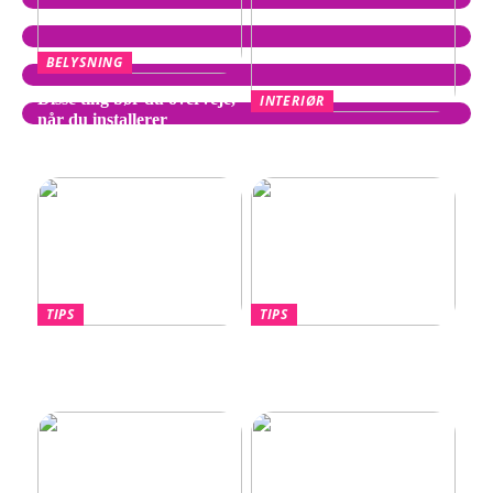
BELYSNING
Disse ting bør du overveje,
INTERIØR
når du installerer
Wegner Stol – Tidløst
spotpærer
Design af Hans J. Wegner
TIPS
TIPS
Hvornår skal du overveje
Lotus Eletre –
en port til din nye villa?
Banebrydende elektrisk
luksus-SUV