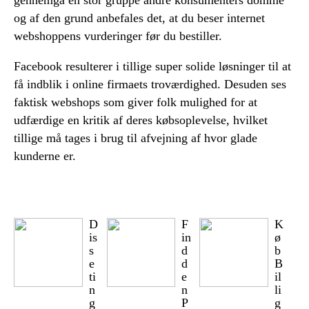
gennemgå en stor gruppe andre konsumenters domme
og af den grund anbefales det, at du beser internet
webshoppens vurderinger før du bestiller.
Facebook resulterer i tillige super solide løsninger til at
få indblik i online firmaets troværdighed. Desuden ses
faktisk webshops som giver folk mulighed for at
udfærdige en kritik af deres købsoplevelse, hvilket
tillige må tages i brug til afvejning af hvor glade
kunderne er.
D
F
K
is
in
ø
s
d
b
e
d
B
ti
e
il
n
n
li
g
P
g