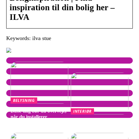
inspiration til din bolig her –
ILVA
Keywords: ilva stue
BELYSNING
Disse ting bør du overveje,
INTERIØR
når du installerer
Wegner Stol – Tidløst
spotpærer
Design af Hans J. Wegner