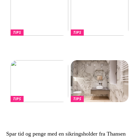
TIPS
TIPS
Hvornår skal du overveje
Lotus Eletre –
en port til din nye villa?
Banebrydende elektrisk
luksus-SUV
TIPS
TIPS
Find den Perfekte PC
Billige håndklæder –
Skærm til dit Behov
Kvalitet til overkommelige
priser
Spar tid og penge med en sikringsholder fra Thansen