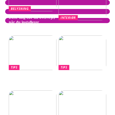
BELYSNING
Disse ting bør du overveje,
INTERIØR
når du installerer
Wegner Stol – Tidløst
spotpærer
Design af Hans J. Wegner
TIPS
TIPS
Hvornår skal du overveje
Lotus Eletre –
en port til din nye villa?
Banebrydende elektrisk
luksus-SUV