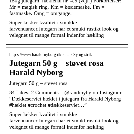
150g jutegarn, hæklenål nr. 4,5 (vejl.) Forkortelser:
Mr = magisk ring. Km = kædemaske. Fm =
fastmaske. Omg = omgange.
Super lækker kvalitet i smukke
farvenuancer.Jutegarn har et smukt rustikt look og
velegnet til mange formål indenfor hækling
http s://www.harald-nyborg.dk › … › Sy og strik
Jutegarn 50 g – støvet rosa –
Harald Nyborg
Jutegarn 50 g – støvet rosa
34 Likes, 2 Comments – @randinyby on Instagram:
“Dækkeserviet hæklet i jutegarn fra Harald Nyborg
#hæklet #crochet #dækkeserviet…”
Super lækker kvalitet i smukke
farvenuancer.Jutegarn har et smukt rustikt look og
velegnet til mange formål indenfor hækling