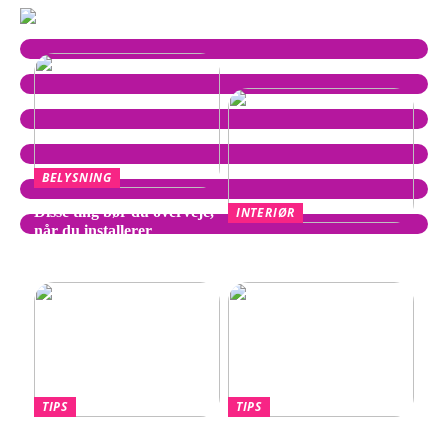
BELYSNING
Disse ting bør du overveje,
INTERIØR
når du installerer
Wegner Stol – Tidløst
spotpærer
Design af Hans J. Wegner
TIPS
TIPS
Hvornår skal du overveje
Lotus Eletre –