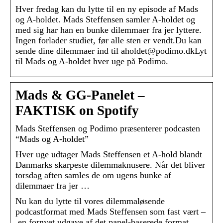
Hver fredag kan du lytte til en ny episode af Mads
og A-holdet. Mads Steffensen samler A-holdet og
med sig har han en bunke dilemmaer fra jer lyttere.
Ingen forlader studiet, før alle sten er vendt.Du kan
sende dine dilemmaer ind til aholdet@podimo.dkLyt
til Mads og A-holdet hver uge på Podimo.
Mads & GG-Panelet –
FAKTISK on Spotify
Mads Steffensen og Podimo præsenterer podcasten
“Mads og A-holdet”
Hver uge udtager Mads Steffensen et A-hold blandt
Danmarks skarpeste dilemmaknusere. Når det bliver
torsdag aften samles de om ugens bunke af
dilemmaer fra jer …
Nu kan du lytte til vores dilemmaløsende
podcastformat med Mads Steffensen som fast vært –
en fornyet udgave af det panel-baserede format