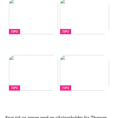
TIPS
TIPS
Hvornår skal du overveje
Lotus Eletre –
en port til din nye villa?
Banebrydende elektrisk
luksus-SUV
TIPS
TIPS
Find den Perfekte PC
Billige håndklæder –
Skærm til dit Behov
Kvalitet til overkommelige
priser
Spar tid og penge med en sikringsholder fra Thansen