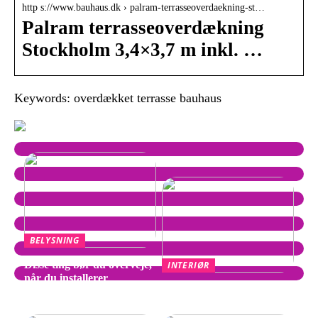
http s://www.bauhaus.dk › palram-terrasseoverdaekning-st…
Palram terrasseoverdækning
Stockholm 3,4×3,7 m inkl. …
Keywords: overdækket terrasse bauhaus
BELYSNING
Disse ting bør du overveje,
INTERIØR
når du installerer
Wegner Stol – Tidløst
spotpærer
Design af Hans J. Wegner