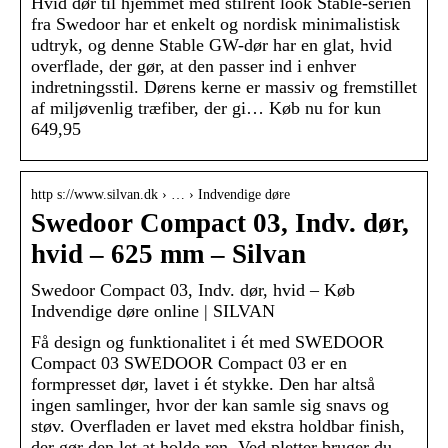
Hvid dør til hjemmet med stilrent look Stable-serien
fra Swedoor har et enkelt og nordisk minimalistisk
udtryk, og denne Stable GW-dør har en glat, hvid
overflade, der gør, at den passer ind i enhver
indretningsstil. Dørens kerne er massiv og fremstillet
af miljøvenlig træfiber, der gi… Køb nu for kun
649,95
http s://www.silvan.dk › … › Indvendige døre
Swedoor Compact 03, Indv. dør,
hvid – 625 mm – Silvan
Swedoor Compact 03, Indv. dør, hvid – Køb
Indvendige døre online | SILVAN
Få design og funktionalitet i ét med SWEDOOR
Compact 03 SWEDOOR Compact 03 er en
formpresset dør, lavet i ét stykke. Den har altså
ingen samlinger, hvor der kan samle sig snavs og
støv. Overfladen er lavet med ekstra holdbar finish,
der gør den let at holde ren. Ved pletter bruger du