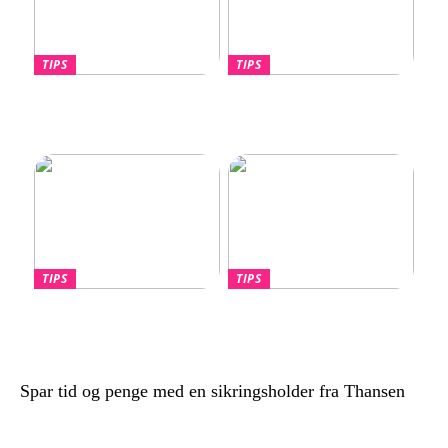
TIPS
TIPS
Hvornår skal du overveje
Lotus Eletre –
en port til din nye villa?
Banebrydende elektrisk
luksus-SUV
TIPS
TIPS
Find den Perfekte PC
Billige håndklæder –
Skærm til dit Behov
Kvalitet til overkommelige
priser
Spar tid og penge med en sikringsholder fra Thansen