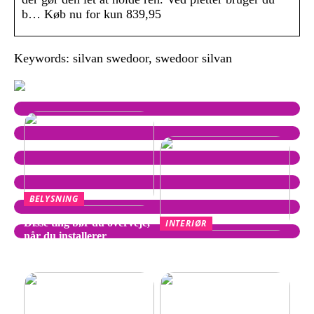
b… Køb nu for kun 839,95
Keywords: silvan swedoor, swedoor silvan
BELYSNING
Disse ting bør du overveje,
INTERIØR
når du installerer
Wegner Stol – Tidløst
spotpærer
Design af Hans J. Wegner