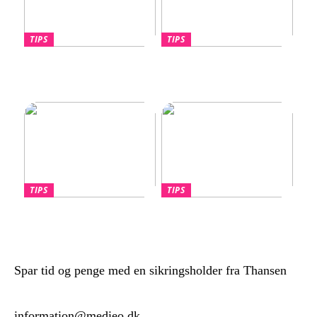
TIPS
TIPS
Hvornår skal du overveje
Lotus Eletre –
en port til din nye villa?
Banebrydende elektrisk
luksus-SUV
TIPS
TIPS
Find den Perfekte PC
Billige håndklæder –
Skærm til dit Behov
Kvalitet til overkommelige
priser
Spar tid og penge med en sikringsholder fra Thansen
information@medieo.dk